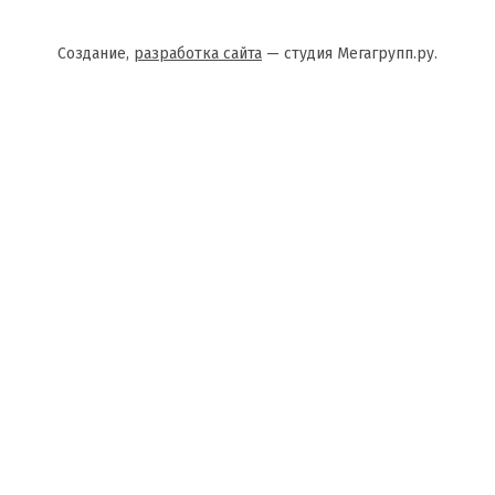
Производитель:
Создание,
разработка сайта
— студия Мегагрупп.ру.
от 10 тыс. - 3%:
ДЛЯ СВОИХ - 6%:
от 20 тыс. - 5%:
ДЛЯ СВОИХ - 10%: