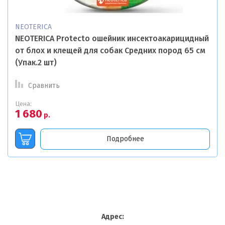
РАЗМЕР Собаки:
NEOTERICA
NEOTERICA Protecto ошейник инсектоакарицидный
ВЕС Сухого корма:
от блох и клещей для собак Средних пород 65 см
(Упак.2 шт)
Сравнить
ВЕС Влажного корма:
Цена:
1 680
р.
ВЕС Лакомства:
Подробнее
ВКУС Ингредиент:
Логин или e-mail:
Адрес:
Ветеринарная Диета: