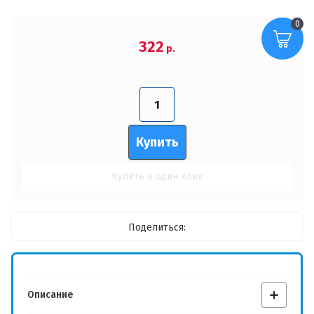
Пароль:
0
322
р.
Монобелковый корм
Войти
ВИД Наполнителя:
Регистрация
Купить
Забыли пароль?
СВОЙСТВА Наполнителя:
Купить в один клик
ОСОБЕННОСТИ Наполнителя:
Поделиться:
ОБЪЁМ Наполнителя:
Описание