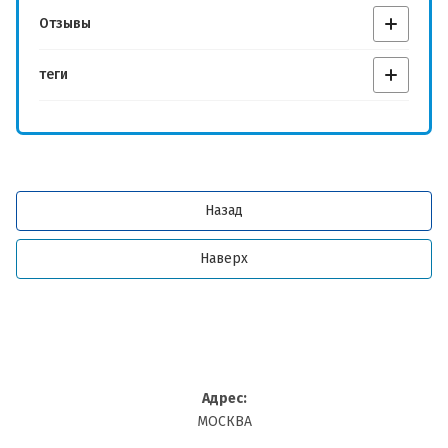
Отзывы
Производитель:
теги
от 10 тыс. - 3%:
ДЛЯ СВОИХ - 6%:
Назад
Наверх
от 20 тыс. - 5%:
ДЛЯ СВОИХ - 10%:
Адрес:
МОСКВА